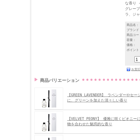
な香り 
グレープ
ラ、ジャ
商品名：
ブランド
商品コー
容量：
価格：
ポイント
お支
商品バリエーション
【GREEN LAVENDER】 ラベンダーやセ
に、グリーンを加えた清々しい香り
【VELVET PEONY】 優雅に咲くピオニ
物を合わせた魅惑的な香り