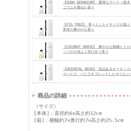
【OUDH GERANIUM】 重厚なウード（
ニウムを重ねた香り
【FIG TREE】 青々としたイチジクの葉
果実の爽やかな香り
【COCONUT GROVE】 爽やかな柑橘と
ッツが心地よく溶け合う香り
【ORIENTAL NOIR】 気品あるオーキ
スパイス、バニラをブレンドしたオリエン
商品の詳細
（サイズ）
[本体]：直径約6×高さ約12cm
[箱]：横幅約7×奥行約7×高さ約25.5cm