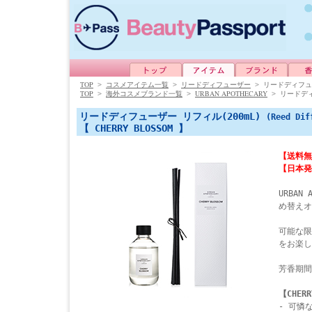
TOP
>
コスメアイテム一覧
>
リードディフューザー
>
リードディフュー
TOP
URBAN APOTHECARY
>
海外コスメブランド一覧
>
>
リードディ
リードディフューザー リフィル(200mL)
(Reed Dif
【 CHERRY BLOSSOM 】
【送料無
【日本発
URBAN
め替えオ
可能な限
をお楽し
芳香期間
【CHERR
- 可憐