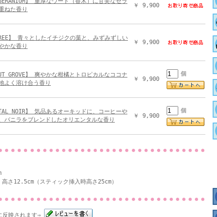
 GERANIUM】 重厚なウード（香木）に甘美なゼラ
￥ 9,900
重ねた香り
 TREE】 青々としたイチジクの葉と、みずみずしい
￥ 9,900
やかな香り
個
NUT GROVE】 爽やかな柑橘とトロピカルなココナ
￥ 9,900
地よく溶け合う香り
個
NTAL NOIR】 気品あるオーキッドに、コーヒーや
￥ 9,900
、バニラをブレンドしたオリエンタルな香り
m
、高さ12.5cm（スティック挿入時高さ25cm）
に反映されます⇒