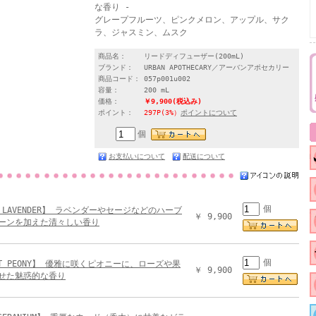
な香り -
グレープフルーツ、ピンクメロン、アップル、サク
ラ、ジャスミン、ムスク
商品名：
リードディフューザー(200mL)
ブランド：
URBAN APOTHECARY／アーバンアポセカリー
商品コード：
057p001u002
容量：
200 mL
価格：
￥9,900
(税込み)
ポイント：
297P(3%）
ポイントについて
個
お支払いについて
配送について
個
N LAVENDER】 ラベンダーやセージなどのハーブ
￥ 9,900
ーンを加えた清々しい香り
個
ET PEONY】 優雅に咲くピオニーに、ローズや果
￥ 9,900
せた魅惑的な香り