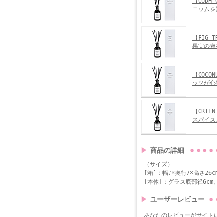
【OUDH
ニウムを
【FIG
果実の爽
【COCO
ッツが心
【ORIE
スパイス
商品の詳細
（サイズ）
[箱]：幅7×奥行7×高さ26c
[本体]：グラス底部径6cm
ユーザーレビュー
あなたのレビューがサイト