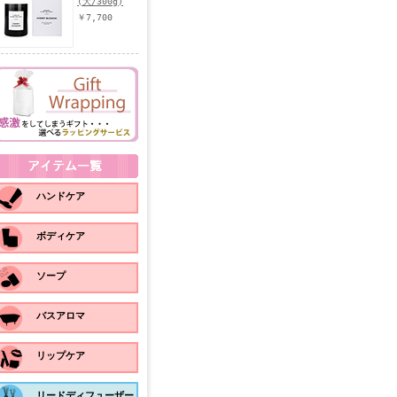
(大/300g)
￥7,700
ハンドケア
ボディケア
ソープ
バスアロマ
リップケア
リードディフューザー