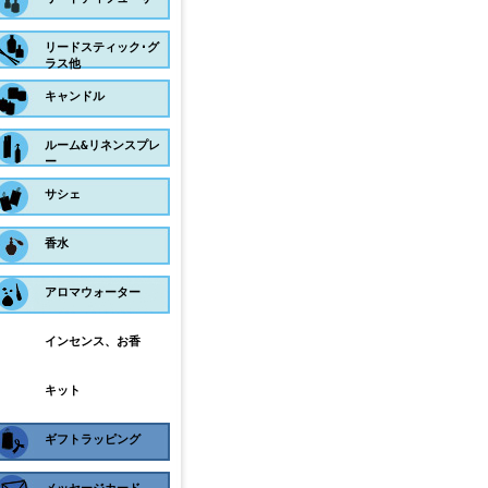
リードスティック･グ
ラス他
キャンドル
ルーム&リネンスプレ
ー
サシェ
香水
アロマウォーター
インセンス、お香
キット
ギフトラッピング