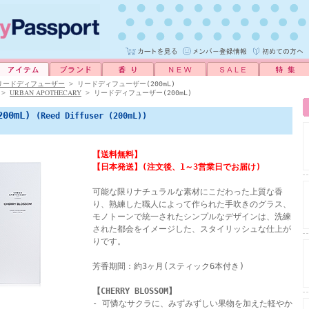
リードディフューザー
>
リードディフューザー(200mL)
URBAN APOTHECARY
>
>
リードディフューザー(200mL)
00mL)
(Reed Diffuser (200mL))
】
【送料無料】
【日本発送】(注文後、1～3営業日でお届け)
可能な限りナチュラルな素材にこだわった上質な香
り、熟練した職人によって作られた手吹きのグラス、
モノトーンで統一されたシンプルなデザインは、洗練
された都会をイメージした、スタイリッシュな仕上が
りです。
芳香期間：約3ヶ月(スティック6本付き)
【CHERRY BLOSSOM】
- 可憐なサクラに、みずみずしい果物を加えた軽やか