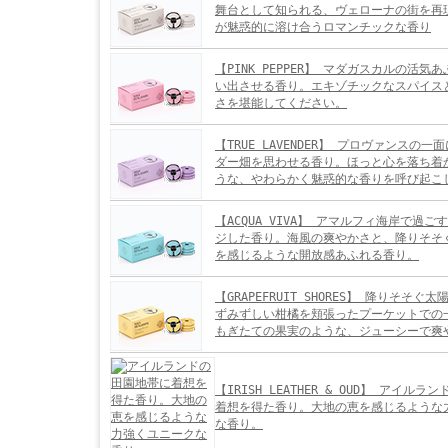
舞台として知られる、ヴェローナの街を再
が魅惑的に溶け合うロマンチックな香り
【PINK PEPPER】 マダガスカルの活気
い出させる香り。エキゾチックなスパイス
さを堪能してください。
【TRUE LAVENDER】 プロヴァンスの
ダー畑を思わせる香り。ほっと心を落ち着
うな、やわらかく魅惑的な香りを呼び起こ
【ACQUA VIVA】 アマルフィ海岸で過
ジした香り。海風の爽やかさと、降りそそ
を感じるような開放感あふれる香り。
【GRAPEFRUIT SHORES】 降りそそぐ
ずみずしい柑橘を頬張ったプーケットでの
もぎたての果実のような、ジューシーで爽
【IRISH LEATHER & OUD】 アイル
着想を得た香り。大地の恵を感じるような
な香り。