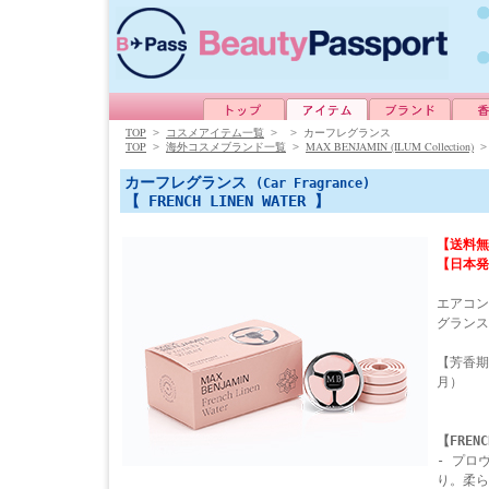
TOP
>
コスメアイテム一覧
>
>
カーフレグランス
TOP
MAX BENJAMIN (ILUM Collection)
>
海外コスメブランド一覧
>
カーフレグランス
(Car Fragrance)
【 FRENCH LINEN WATER 】
【送料無
【日本発
エアコン
グランス
【芳香期
月）
【FRENC
- プロ
り。柔ら