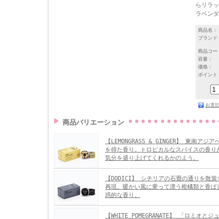
らリラッ
ラベンダ
商品名：
ブランド
商品コー
容量：
価格：
ポイント
お支
商品バリエーション
【LEMONGRASS & GINGER】 東南ア
を得た香り。トロピカルなスパイスの香り
気分を盛り上げてくれるかのよう。
【DODICI】 シチリアの石畳の通りを散
再現。暖かい風に乗って漂う柑橘類と香ば
惑的な香り。
【WHITE POMEGRANATE】 「ロミオと