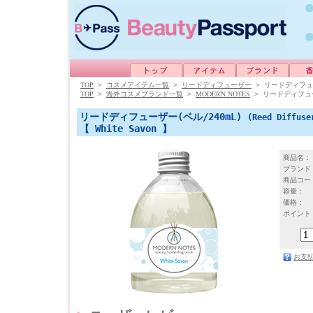
TOP
>
コスメアイテム一覧
>
リードディフューザー
>
リードディフュー
TOP
MODERN NOTES
>
海外コスメブランド一覧
>
>
リードディフュー
リードディフューザー(ベル/240mL)
(Reed Diffuse
【 White Savon 】
商品名：
ブランド
商品コー
容量：
価格：
ポイント
お支